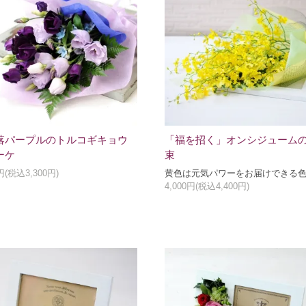
落パープルのトルコギキョウ
「福を招く」オンシジューム
ーケ
束
0円(税込3,300円)
黄色は元気パワーをお届けできる
4,000円(税込4,400円)