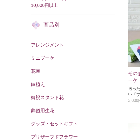
10,000円以上
商品別
アレンジメント
ミニブーケ
花束
その
ーケ
鉢植え
送っ
い「
御祝スタンド花
3,00
葬儀用生花
グッズ・セットギフト
プリザーブドフラワー