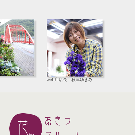
web店店長 秋津ゆきみ