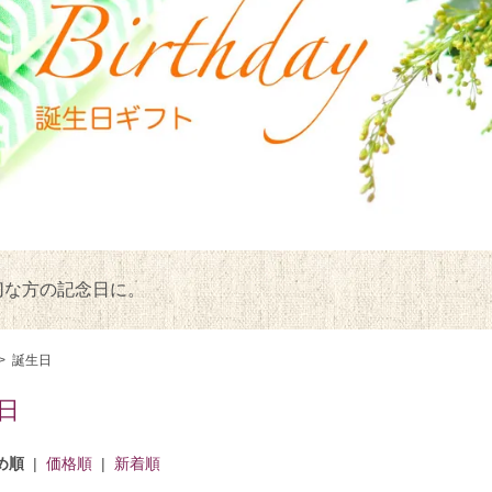
切な方の記念日に。
>
誕生日
日
め順
|
価格順
|
新着順