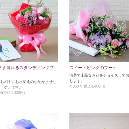
まま飾れるスタンディングブ
スイートピンクのブーケ
清楚で上品なお花をチョイスして
します。
たお相手にお水変えの心配をさせな
4,000円(税込4,400円)
ブーケ」です。
0円(税込3,300円)