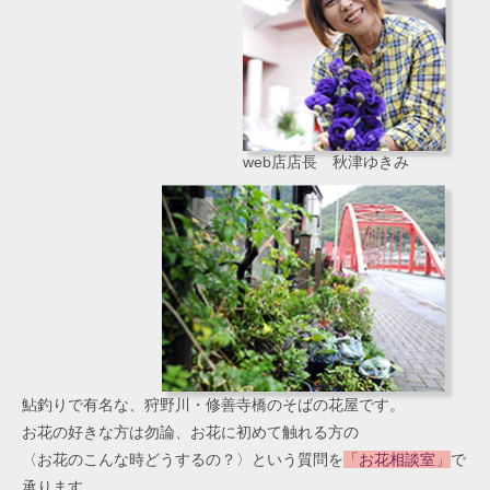
web店店長 秋津ゆきみ
鮎釣りで有名な、狩野川・修善寺橋のそばの花屋です。
お花の好きな方は勿論、お花に初めて触れる方の
〈お花のこんな時どうするの？〉という質問を
「お花相談室」
で
承ります。