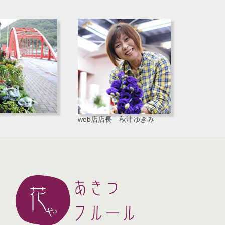
web店店長 秋津ゆきみ