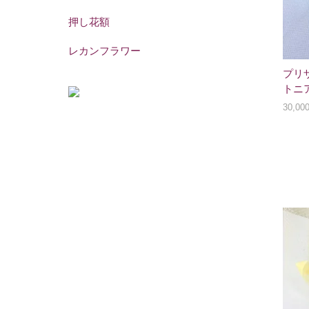
押し花額
レカンフラワー
プリ
トニ
30,0