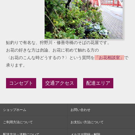
鮎釣りで有名な、狩野川・修善寺橋のそばの花屋です。
お花の好きな方は勿論、お花に初めて触れる方の
〈お花のこんな時どうするの？〉という質問を
「お花相談室」
で
承ります。
コンセプト
交通アクセス
配達エリア
ショップホーム
お問い合わせ
ご利用方法について
お支払い方法について
配送方法・送料について
メルマガ登録・解除