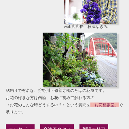
web店店長 秋津ゆきみ
鮎釣りで有名な、狩野川・修善寺橋のそばの花屋です。
お花の好きな方は勿論、お花に初めて触れる方の
〈お花のこんな時どうするの？〉という質問を
「お花相談室」
で
承ります。