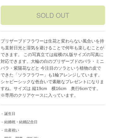
プリザーブドフラワーは生花と変わらない風合いを持
ち直射日光と湿気を避けることで何年も楽しむことが
できます。 この写真立ては縦横のL版サイズの写真に
対応できます。大輪の白のプリザーブドのバラ・ミニ
バラ・紫陽花などと 今注目のソラという植物の皮で
できた「ソラフラワー」も1輪アレンジしています。
シャビーシックな色合いで素敵なプレゼントになりま
すね。サイズは 縦19cm 横16cm 奥行6cmです。
※専用のクリアケースに入っています。
-
誕生日
-
結婚祝・結婚記念日
-
出産祝い