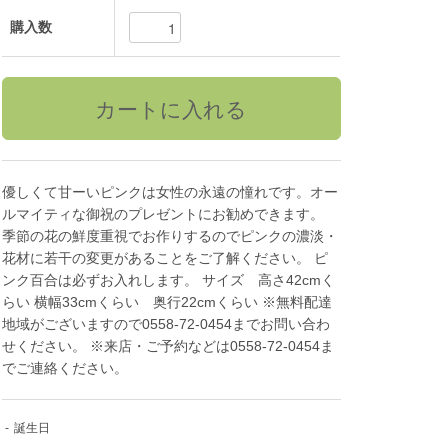
購入数
優しくて甘ーいピンクは女性の永遠の憧れです。オー
ルマイティな御祝のプレゼントにお勧めできます。
季節の花の鮮度重視でお作りするのでピンクの濃淡・
花材に若干の変更があることをご了解ください。 ピ
ンク百合は必ずお入れします。 サイズ 高さ42cmく
らい 横幅33cmくらい 奥行22cmくらい ※無料配達
地域がございますので0558-72-0454までお問い合わ
せください。 ※来店・ご予約などは0558-72-0454ま
でご連絡ください。
-
誕生日