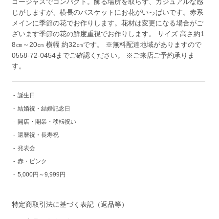
ゴージャスでコンパクト。飾る場所を取らず、カジュアルな感
じがしますが、横長のバスケットにお花がいっぱいです。赤系
メインに季節の花でお作りします。花材は変更になる場合がご
ざいます季節の花の鮮度重視でお作りします。 サイズ 高さ約1
8㎝～20㎝ 横幅 約32㎝です。 ※無料配達地域がありますので
0558-72-0454までご確認ください。 ※ご来店ご予約承りま
す。
-
誕生日
-
結婚祝・結婚記念日
-
開店・開業・移転祝い
-
還暦祝・長寿祝
-
発表会
-
赤・ピンク
-
5,000円～9,999円
特定商取引法に基づく表記（返品等）