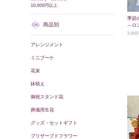
10,000円以上
季節
商品別
～ロ
3,00
アレンジメント
ミニブーケ
花束
鉢植え
御祝スタンド花
葬儀用生花
グッズ・セットギフト
プリザーブドフラワー