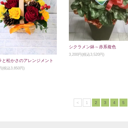
シクラメン鉢～赤系複色
3,200円(税込3,520円)
ラと松かさのアレンジメント
0円(税込3,850円)
<
1
2
3
4
5