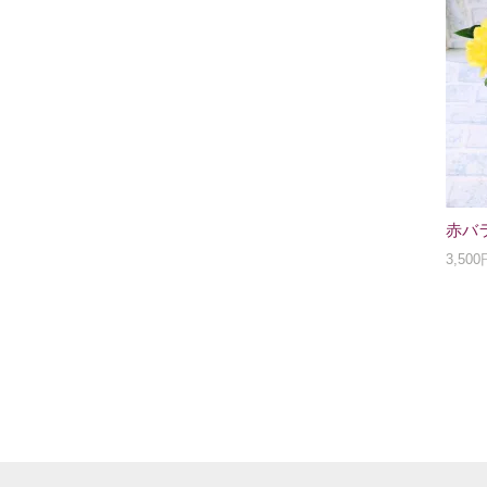
赤バ
3,50